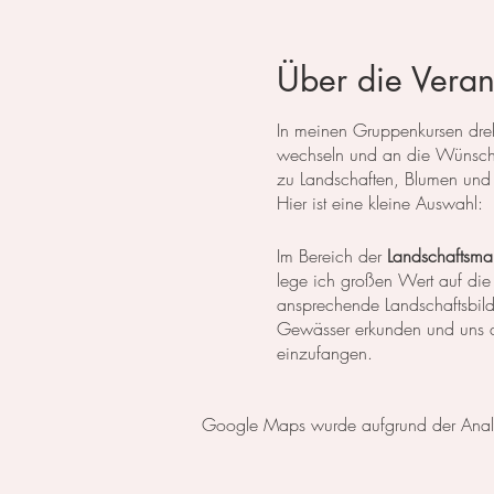
Über die Veran
In meinen Gruppenkursen dreht
wechseln und an die Wünsche
zu Landschaften, Blumen und 
Hier ist eine kleine Auswahl:
Im Bereich der
Landschaftsmal
lege ich großen Wert auf die
ansprechende Landschaftsbil
Gewässer erkunden und uns da
einzufangen.
In der
botanischen Malerei
li
Google Maps wurde aufgrund der Analyti
erlernen die notwendigen Tech
setzen wir uns intensiv mit 