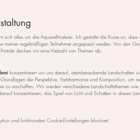
staltung
 sich alles um die Aquarellmalerei. Ich gestalte die Kurse so, das
 meiner regelmäßigen Teilnehmer angepasst werden. Von den Grun
Porträts decken wir eine Vielzahl von Themen ab.
erei
konzentrieren wir uns darauf, atemberaubende Landschaften in
 Grundlagen der Perspektive, Farbharmonie und Komposition, um rea
der zu erschaffen. Wir werden verschiedene Landschaftsthemen wie
rauf konzentrieren, das Spiel von Licht und Schatten in diesen La
egt unser Fokus auf dem Malen von Blumen, Blättern und anderen Pfl
cs- und funktionalen Cookie-Einstellungen blockiert.
niken, um die Details der Blüten und Blätter so realistisch wie mög
Komposition und Farbauswahl auseinander, um beeindruckende Bilder 