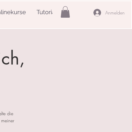
linekurse
Tutorials
Mehr
Anmelden
ich,
lte die
 meiner