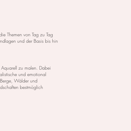
s die Themen von Tag zu Tag
dlagen und der Basis bis hin
 Aquarell zu malen. Dabei
listische und emotional
 Berge, Wälder und
ndschaften bestmöglich
anzen in Aquarell. Wir
lich darzustellen. Außerdem
zu erschaffen.