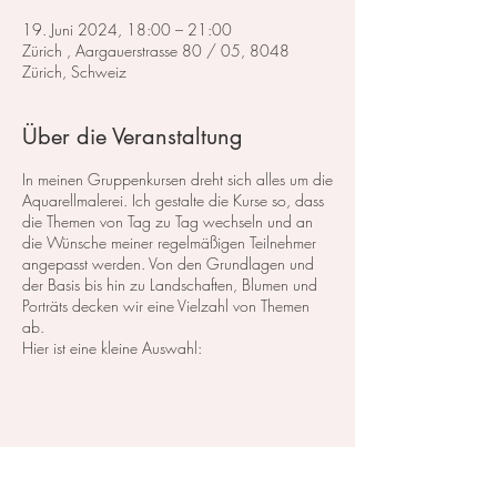
19. Juni 2024, 18:00 – 21:00
Zürich , Aargauerstrasse 80 / 05, 8048
Zürich, Schweiz
Über die Veranstaltung
In meinen Gruppenkursen dreht sich alles um die
Aquarellmalerei. Ich gestalte die Kurse so, dass
die Themen von Tag zu Tag wechseln und an
die Wünsche meiner regelmäßigen Teilnehmer
angepasst werden. Von den Grundlagen und
der Basis bis hin zu Landschaften, Blumen und
Porträts decken wir eine Vielzahl von Themen
ab.
Hier ist eine kleine Auswahl:
Im Bereich der
Landschaftsmalerei
konzentrieren
wir uns darauf, atemberaubende Landschaften
in Aquarell zu malen. Dabei lege ich großen
Wert auf die Grundlagen der Perspektive,
Farbharmonie und Komposition, um realistische