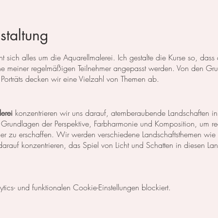
staltung
 sich alles um die Aquarellmalerei. Ich gestalte die Kurse so, das
 meiner regelmäßigen Teilnehmer angepasst werden. Von den Grun
Porträts decken wir eine Vielzahl von Themen ab.
erei
konzentrieren wir uns darauf, atemberaubende Landschaften in
 Grundlagen der Perspektive, Farbharmonie und Komposition, um rea
der zu erschaffen. Wir werden verschiedene Landschaftsthemen wie
rauf konzentrieren, das Spiel von Licht und Schatten in diesen La
egt unser Fokus auf dem Malen von Blumen, Blättern und anderen Pfl
cs- und funktionalen Cookie-Einstellungen blockiert.
niken, um die Details der Blüten und Blätter so realistisch wie mög
Komposition und Farbauswahl auseinander, um beeindruckende Bilder 