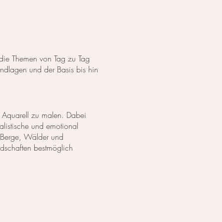
s die Themen von Tag zu Tag
dlagen und der Basis bis hin
 Aquarell zu malen. Dabei
listische und emotional
 Berge, Wälder und
ndschaften bestmöglich
anzen in Aquarell. Wir
lich darzustellen. Außerdem
zu erschaffen.