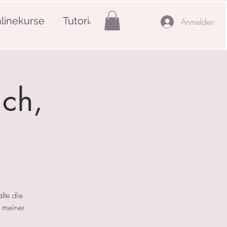
linekurse
Tutorials
Mehr
Anmelden
ich,
lte die
 meiner