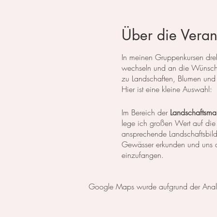
Über die Veran
In meinen Gruppenkursen dreht
wechseln und an die Wünsche
zu Landschaften, Blumen und 
Hier ist eine kleine Auswahl:
Im Bereich der
Landschaftsmal
lege ich großen Wert auf die
ansprechende Landschaftsbil
Gewässer erkunden und uns da
einzufangen.
In der
botanischen Malerei
li
Google Maps wurde aufgrund der Analyti
erlernen die notwendigen Tech
setzen wir uns intensiv mit 