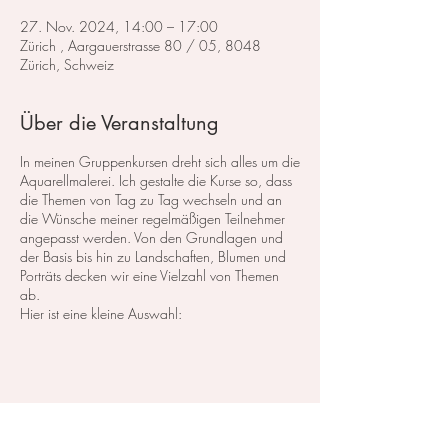
27. Nov. 2024, 14:00 – 17:00
Zürich , Aargauerstrasse 80 / 05, 8048
Zürich, Schweiz
Über die Veranstaltung
In meinen Gruppenkursen dreht sich alles um die
Aquarellmalerei. Ich gestalte die Kurse so, dass
die Themen von Tag zu Tag wechseln und an
die Wünsche meiner regelmäßigen Teilnehmer
angepasst werden. Von den Grundlagen und
der Basis bis hin zu Landschaften, Blumen und
Porträts decken wir eine Vielzahl von Themen
ab.
Hier ist eine kleine Auswahl:
Im Bereich der
Landschaftsmalerei
konzentrieren
wir uns darauf, atemberaubende Landschaften
in Aquarell zu malen. Dabei lege ich großen
Wert auf die Grundlagen der Perspektive,
Farbharmonie und Komposition, um realistische