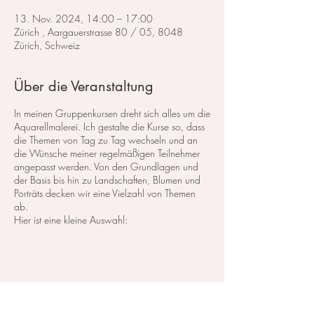
13. Nov. 2024, 14:00 – 17:00
Zürich , Aargauerstrasse 80 / 05, 8048
Zürich, Schweiz
Über die Veranstaltung
In meinen Gruppenkursen dreht sich alles um die
Aquarellmalerei. Ich gestalte die Kurse so, dass
die Themen von Tag zu Tag wechseln und an
die Wünsche meiner regelmäßigen Teilnehmer
angepasst werden. Von den Grundlagen und
der Basis bis hin zu Landschaften, Blumen und
Porträts decken wir eine Vielzahl von Themen
ab.
Hier ist eine kleine Auswahl:
Im Bereich der
Landschaftsmalerei
konzentrieren
wir uns darauf, atemberaubende Landschaften
in Aquarell zu malen. Dabei lege ich großen
Wert auf die Grundlagen der Perspektive,
Farbharmonie und Komposition, um realistische