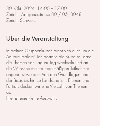
30. Okt. 2024, 14:00 – 17:00
Zürich , Aargauerstrasse 80 / 05, 8048
Zürich, Schweiz
Über die Veranstaltung
In meinen Gruppenkursen dreht sich alles um die
Aquarellmalerei. Ich gestalte die Kurse so, dass
die Themen von Tag zu Tag wechseln und an
die Wünsche meiner regelmäßigen Teilnehmer
angepasst werden. Von den Grundlagen und
der Basis bis hin zu Landschaften, Blumen und
Porträts decken wir eine Vielzahl von Themen
ab.
Hier ist eine kleine Auswahl:
Im Bereich der
Landschaftsmalerei
konzentrieren
wir uns darauf, atemberaubende Landschaften
in Aquarell zu malen. Dabei lege ich großen
Wert auf die Grundlagen der Perspektive,
Farbharmonie und Komposition, um realistische