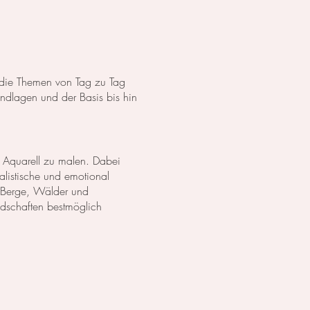
s die Themen von Tag zu Tag
dlagen und der Basis bis hin
 Aquarell zu malen. Dabei
listische und emotional
 Berge, Wälder und
ndschaften bestmöglich
anzen in Aquarell. Wir
lich darzustellen. Außerdem
zu erschaffen.