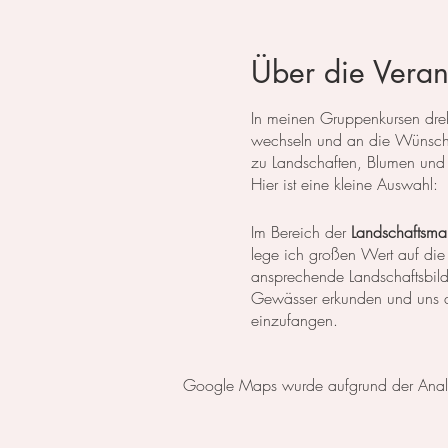
Über die Veran
In meinen Gruppenkursen dreht
wechseln und an die Wünsche
zu Landschaften, Blumen und 
Hier ist eine kleine Auswahl:
Im Bereich der
Landschaftsmal
lege ich großen Wert auf die
ansprechende Landschaftsbil
Gewässer erkunden und uns da
einzufangen.
In der
botanischen Malerei
li
Google Maps wurde aufgrund der Analyti
erlernen die notwendigen Tech
setzen wir uns intensiv mit 