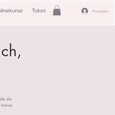
linekurse
Tutorials
Mehr
Anmelden
ich,
lte die
 meiner