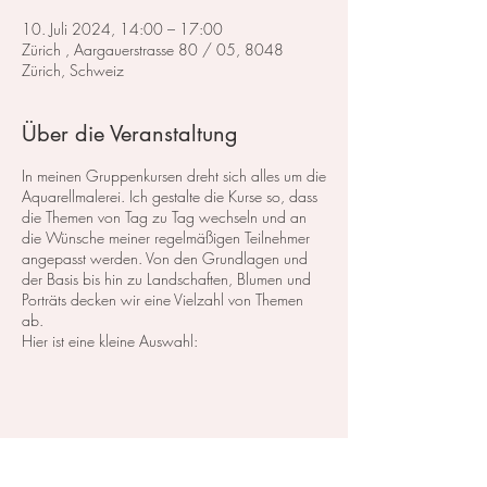
10. Juli 2024, 14:00 – 17:00
Zürich , Aargauerstrasse 80 / 05, 8048
Zürich, Schweiz
Über die Veranstaltung
In meinen Gruppenkursen dreht sich alles um die
Aquarellmalerei. Ich gestalte die Kurse so, dass
die Themen von Tag zu Tag wechseln und an
die Wünsche meiner regelmäßigen Teilnehmer
angepasst werden. Von den Grundlagen und
der Basis bis hin zu Landschaften, Blumen und
Porträts decken wir eine Vielzahl von Themen
ab.
Hier ist eine kleine Auswahl:
Im Bereich der
Landschaftsmalerei
konzentrieren
wir uns darauf, atemberaubende Landschaften
in Aquarell zu malen. Dabei lege ich großen
Wert auf die Grundlagen der Perspektive,
Farbharmonie und Komposition, um realistische