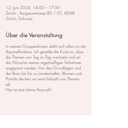
12. Juni 2024, 14:00 – 17:00
Zürich , Aargauerstrasse 80 / 05, 8048
Zürich, Schweiz
Über die Veranstaltung
In meinen Gruppenkursen dreht sich alles um die
Aquarellmalerei. Ich gestalte die Kurse so, dass
die Themen von Tag zu Tag wechseln und an
die Wünsche meiner regelmäßigen Teilnehmer
angepasst werden. Von den Grundlagen und
der Basis bis hin zu Landschaften, Blumen und
Porträts decken wir eine Vielzahl von Themen
ab.
Hier ist eine kleine Auswahl:
Im Bereich der
Landschaftsmalerei
konzentrieren
wir uns darauf, atemberaubende Landschaften
in Aquarell zu malen. Dabei lege ich großen
Wert auf die Grundlagen der Perspektive,
Farbharmonie und Komposition, um realistische