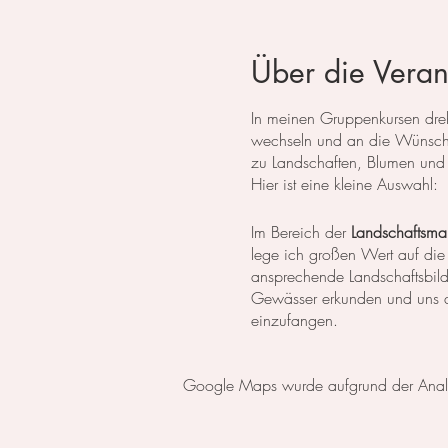
Über die Veran
In meinen Gruppenkursen dreht
wechseln und an die Wünsche
zu Landschaften, Blumen und 
Hier ist eine kleine Auswahl:
Im Bereich der
Landschaftsmal
lege ich großen Wert auf die
ansprechende Landschaftsbil
Gewässer erkunden und uns da
einzufangen.
In der
botanischen Malerei
li
Google Maps wurde aufgrund der Analyti
erlernen die notwendigen Tech
setzen wir uns intensiv mit 