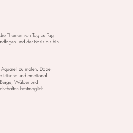
s die Themen von Tag zu Tag
dlagen und der Basis bis hin
 Aquarell zu malen. Dabei
listische und emotional
 Berge, Wälder und
ndschaften bestmöglich
anzen in Aquarell. Wir
lich darzustellen. Außerdem
zu erschaffen.