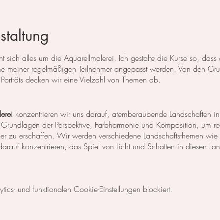
staltung
 sich alles um die Aquarellmalerei. Ich gestalte die Kurse so, das
 meiner regelmäßigen Teilnehmer angepasst werden. Von den Grun
Porträts decken wir eine Vielzahl von Themen ab.
erei
konzentrieren wir uns darauf, atemberaubende Landschaften in
 Grundlagen der Perspektive, Farbharmonie und Komposition, um rea
der zu erschaffen. Wir werden verschiedene Landschaftsthemen wie
rauf konzentrieren, das Spiel von Licht und Schatten in diesen La
egt unser Fokus auf dem Malen von Blumen, Blättern und anderen Pfl
cs- und funktionalen Cookie-Einstellungen blockiert.
niken, um die Details der Blüten und Blätter so realistisch wie mög
Komposition und Farbauswahl auseinander, um beeindruckende Bilder 