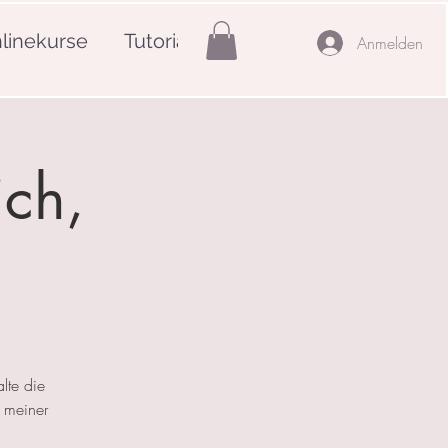
linekurse
Tutorials
Mehr
Anmelden
ich,
lte die
 meiner