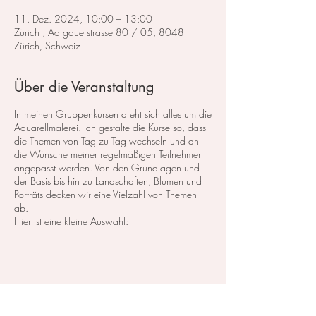
11. Dez. 2024, 10:00 – 13:00
Zürich , Aargauerstrasse 80 / 05, 8048
Zürich, Schweiz
Über die Veranstaltung
In meinen Gruppenkursen dreht sich alles um die
Aquarellmalerei. Ich gestalte die Kurse so, dass
die Themen von Tag zu Tag wechseln und an
die Wünsche meiner regelmäßigen Teilnehmer
angepasst werden. Von den Grundlagen und
der Basis bis hin zu Landschaften, Blumen und
Porträts decken wir eine Vielzahl von Themen
ab.
Hier ist eine kleine Auswahl:
Im Bereich der
Landschaftsmalerei
konzentrieren
wir uns darauf, atemberaubende Landschaften
in Aquarell zu malen. Dabei lege ich großen
Wert auf die Grundlagen der Perspektive,
Farbharmonie und Komposition, um realistische