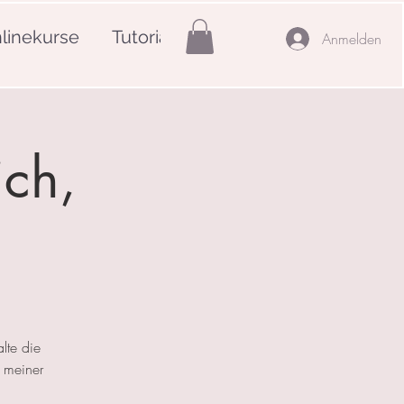
linekurse
Tutorials
Mehr
Anmelden
ich,
lte die
 meiner