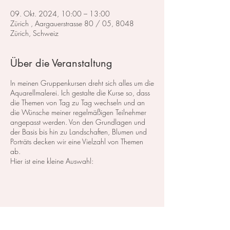
09. Okt. 2024, 10:00 – 13:00
Zürich , Aargauerstrasse 80 / 05, 8048
Zürich, Schweiz
Über die Veranstaltung
In meinen Gruppenkursen dreht sich alles um die
Aquarellmalerei. Ich gestalte die Kurse so, dass
die Themen von Tag zu Tag wechseln und an
die Wünsche meiner regelmäßigen Teilnehmer
angepasst werden. Von den Grundlagen und
der Basis bis hin zu Landschaften, Blumen und
Porträts decken wir eine Vielzahl von Themen
ab.
Hier ist eine kleine Auswahl:
Im Bereich der
Landschaftsmalerei
konzentrieren
wir uns darauf, atemberaubende Landschaften
in Aquarell zu malen. Dabei lege ich großen
Wert auf die Grundlagen der Perspektive,
Farbharmonie und Komposition, um realistische