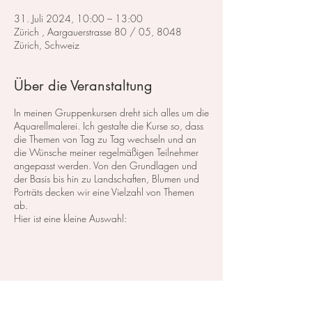
31. Juli 2024, 10:00 – 13:00
Zürich , Aargauerstrasse 80 / 05, 8048
Zürich, Schweiz
Über die Veranstaltung
In meinen Gruppenkursen dreht sich alles um die
Aquarellmalerei. Ich gestalte die Kurse so, dass
die Themen von Tag zu Tag wechseln und an
die Wünsche meiner regelmäßigen Teilnehmer
angepasst werden. Von den Grundlagen und
der Basis bis hin zu Landschaften, Blumen und
Porträts decken wir eine Vielzahl von Themen
ab.
Hier ist eine kleine Auswahl:
Im Bereich der
Landschaftsmalerei
konzentrieren
wir uns darauf, atemberaubende Landschaften
in Aquarell zu malen. Dabei lege ich großen
Wert auf die Grundlagen der Perspektive,
Farbharmonie und Komposition, um realistische