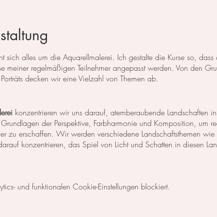
staltung
 sich alles um die Aquarellmalerei. Ich gestalte die Kurse so, das
 meiner regelmäßigen Teilnehmer angepasst werden. Von den Grun
Porträts decken wir eine Vielzahl von Themen ab.
erei
konzentrieren wir uns darauf, atemberaubende Landschaften in
 Grundlagen der Perspektive, Farbharmonie und Komposition, um rea
der zu erschaffen. Wir werden verschiedene Landschaftsthemen wie
rauf konzentrieren, das Spiel von Licht und Schatten in diesen La
egt unser Fokus auf dem Malen von Blumen, Blättern und anderen Pfl
cs- und funktionalen Cookie-Einstellungen blockiert.
niken, um die Details der Blüten und Blätter so realistisch wie mög
Komposition und Farbauswahl auseinander, um beeindruckende Bilder 