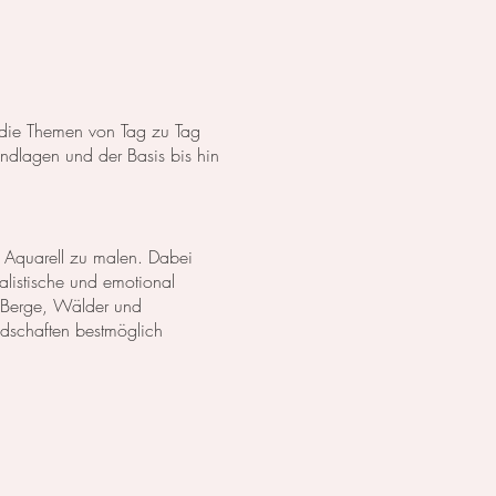
s die Themen von Tag zu Tag
dlagen und der Basis bis hin
 Aquarell zu malen. Dabei
listische und emotional
 Berge, Wälder und
ndschaften bestmöglich
anzen in Aquarell. Wir
lich darzustellen. Außerdem
zu erschaffen.