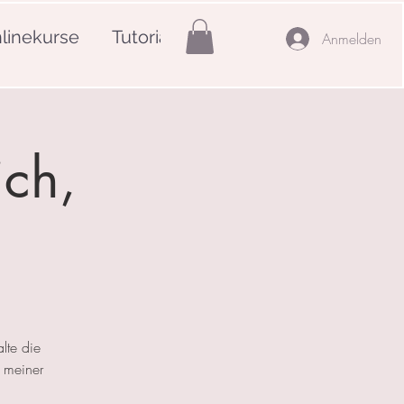
linekurse
Tutorials
Mehr
Anmelden
ich,
lte die
 meiner