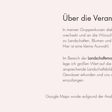
Über die Veran
In meinen Gruppenkursen dreht
wechseln und an die Wünsche
zu Landschaften, Blumen und 
Hier ist eine kleine Auswahl:
Im Bereich der
Landschaftsmal
lege ich großen Wert auf die
ansprechende Landschaftsbil
Gewässer erkunden und uns da
einzufangen.
In der
botanischen Malerei
li
Google Maps wurde aufgrund der Analyti
erlernen die notwendigen Tech
setzen wir uns intensiv mit 