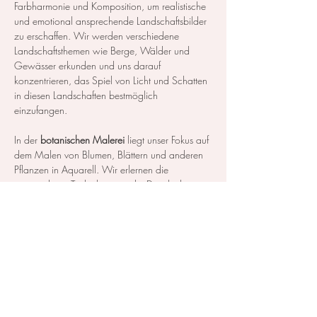
Farbharmonie und Komposition, um realistische 
und emotional ansprechende Landschaftsbilder 
zu erschaffen. Wir werden verschiedene 
Landschaftsthemen wie Berge, Wälder und 
Gewässer erkunden und uns darauf 
konzentrieren, das Spiel von Licht und Schatten 
in diesen Landschaften bestmöglich 
einzufangen.
In der 
botanischen Malerei
 liegt unser Fokus auf 
dem Malen von Blumen, Blättern und anderen 
Pflanzen in Aquarell. Wir erlernen die 
notwendigen Techniken, um die Details der 
Blüten und Blätter so realistisch…
Mehr anzeigen
Diese Veranstaltung teilen