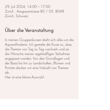
29. Juli 2024, 14:00 – 17:00
Zürich , Aargauerstrasse 80 / 05, 8048
Zürich, Schweiz
Über die Veranstaltung
In meinen Gruppenkursen dreht sich alles um die
Aquarellmalerei. Ich gestalte die Kurse so, dass
die Themen von Tag zu Tag wechseln und an
die Wünsche meiner regelmäßigen Teilnehmer
angepasst werden. Von den Grundlagen und
der Basis bis hin zu Landschaften, Blumen und
Porträts decken wir eine Vielzahl von Themen
ab.
Hier ist eine kleine Auswahl:
Im Bereich der
Landschaftsmalerei
konzentrieren
wir uns darauf, atemberaubende Landschaften
in Aquarell zu malen. Dabei lege ich großen
Wert auf die Grundlagen der Perspektive,
Farbharmonie und Komposition, um realistische