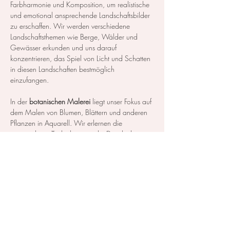
Farbharmonie und Komposition, um realistische 
und emotional ansprechende Landschaftsbilder 
zu erschaffen. Wir werden verschiedene 
Landschaftsthemen wie Berge, Wälder und 
Gewässer erkunden und uns darauf 
konzentrieren, das Spiel von Licht und Schatten 
in diesen Landschaften bestmöglich 
einzufangen.
In der 
botanischen Malerei
 liegt unser Fokus auf 
dem Malen von Blumen, Blättern und anderen 
Pflanzen in Aquarell. Wir erlernen die 
notwendigen Techniken, um die Details der 
Blüten und Blätter so realistisch…
Mehr anzeigen
Diese Veranstaltung teilen