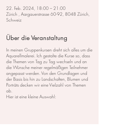
22. Feb. 2024, 18:00 – 21:00
Zürich , Aargauerstrasse 60-92, 8048 Zürich,
Schweiz
Über die Veranstaltung
In meinen Gruppenkursen dreht sich alles um die
Aquarellmalerei. Ich gestalte die Kurse so, dass
die Themen von Tag zu Tag wechseln und an
die Wünsche meiner regelmäßigen Teilnehmer
angepasst werden. Von den Grundlagen und
der Basis bis hin zu Landschaften, Blumen und
Porträts decken wir eine Vielzahl von Themen
ab.
Hier ist eine kleine Auswahl:
Im Bereich der
Landschaftsmalerei
konzentrieren
wir uns darauf, atemberaubende Landschaften
in Aquarell zu malen. Dabei lege ich großen
Wert auf die Grundlagen der Perspektive,
Farbharmonie und Komposition, um realistische