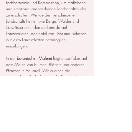
Farbharmonie und Komposition, um realistische 
und emotional ansprechende Landschaftsbilder 
zu erschaffen. Wir werden verschiedene 
Landschaftsthemen wie Berge, Wälder und 
Gewässer erkunden und uns darauf 
konzentrieren, das Spiel von Licht und Schatten 
in diesen Landschaften bestmöglich 
einzufangen.
In der 
botanischen Malerei
 liegt unser Fokus auf 
dem Malen von Blumen, Blättern und anderen 
Pflanzen in Aquarell. Wir erlernen die 
notwendigen Techniken, um die Details der 
Blüten und Blätter so realistisch…
Mehr anzeigen
Diese Veranstaltung teilen