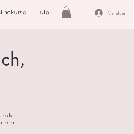
linekurse
Tutorials
Mehr
Anmelden
ich,
lte die
 meiner