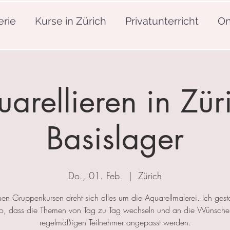
erie
Kurse in Zürich
Privatunterricht
On
arellieren in Zür
Basislager
Do., 01. Feb.
  |  
Zürich
nen Gruppenkursen dreht sich alles um die Aquarellmalerei. Ich gesta
so, dass die Themen von Tag zu Tag wechseln und an die Wünsche
regelmäßigen Teilnehmer angepasst werden.