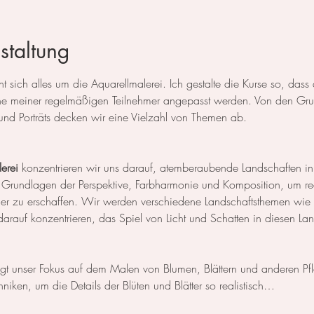
staltung
 sich alles um die Aquarellmalerei. Ich gestalte die Kurse so, das
 meiner regelmäßigen Teilnehmer angepasst werden. Von den Grun
und Porträts decken wir eine Vielzahl von Themen ab.
erei
 konzentrieren wir uns darauf, atemberaubende Landschaften in
 Grundlagen der Perspektive, Farbharmonie und Komposition, um rea
der zu erschaffen. Wir werden verschiedene Landschaftsthemen wie
rauf konzentrieren, das Spiel von Licht und Schatten in diesen La
egt unser Fokus auf dem Malen von Blumen, Blättern und anderen Pf
niken, um die Details der Blüten und Blätter so realistisch…