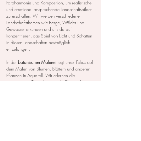
Farbharmonie und Komposition, um realistische 
und emotional ansprechende Landschaftsbilder 
zu erschaffen. Wir werden verschiedene 
Landschaftsthemen wie Berge, Wälder und 
Gewässer erkunden und uns darauf 
konzentrieren, das Spiel von Licht und Schatten 
in diesen Landschaften bestmöglich 
einzufangen.
In der 
botanischen Malerei
 liegt unser Fokus auf 
dem Malen von Blumen, Blättern und anderen 
Pflanzen in Aquarell. Wir erlernen die 
notwendigen Techniken, um die Details der 
Blüten und Blätter so realistisch…
Mehr anzeigen
Diese Veranstaltung teilen