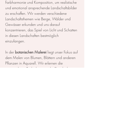
Farbharmonie und Komposition, um realistische 
und emotional ansprechende Landschaftsbilder 
zu erschaffen. Wir werden verschiedene 
Landschaftsthemen wie Berge, Wälder und 
Gewässer erkunden und uns darauf 
konzentrieren, das Spiel von Licht und Schatten 
in diesen Landschaften bestmöglich 
einzufangen.
In der 
botanischen Malerei
 liegt unser Fokus auf 
dem Malen von Blumen, Blättern und anderen 
Pflanzen in Aquarell. Wir erlernen die 
notwendigen Techniken, um die Details der 
Blüten und Blätter so realistisch…
Mehr anzeigen
Diese Veranstaltung teilen