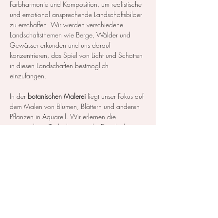
Farbharmonie und Komposition, um realistische 
und emotional ansprechende Landschaftsbilder 
zu erschaffen. Wir werden verschiedene 
Landschaftsthemen wie Berge, Wälder und 
Gewässer erkunden und uns darauf 
konzentrieren, das Spiel von Licht und Schatten 
in diesen Landschaften bestmöglich 
einzufangen.
In der 
botanischen Malerei
 liegt unser Fokus auf 
dem Malen von Blumen, Blättern und anderen 
Pflanzen in Aquarell. Wir erlernen die 
notwendigen Techniken, um die Details der 
Blüten und Blätter so realistisch…
Mehr anzeigen
Diese Veranstaltung teilen