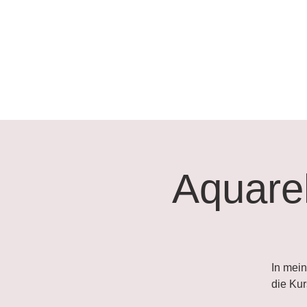
Aquarel
In mein
die Ku