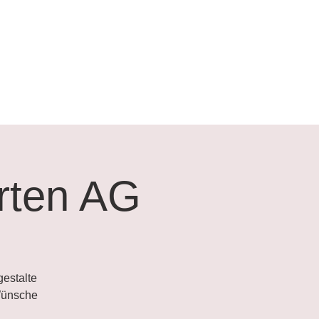
arten AG
gestalte
Wünsche