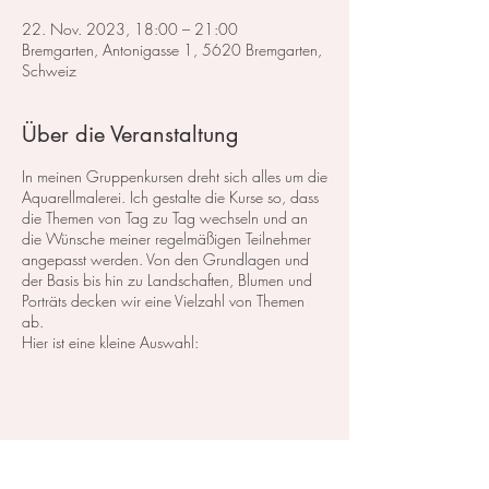
22. Nov. 2023, 18:00 – 21:00
Bremgarten, Antonigasse 1, 5620 Bremgarten,
Schweiz
Über die Veranstaltung
In meinen Gruppenkursen dreht sich alles um die
Aquarellmalerei. Ich gestalte die Kurse so, dass
die Themen von Tag zu Tag wechseln und an
die Wünsche meiner regelmäßigen Teilnehmer
angepasst werden. Von den Grundlagen und
der Basis bis hin zu Landschaften, Blumen und
Porträts decken wir eine Vielzahl von Themen
ab.
Hier ist eine kleine Auswahl:
Im Bereich der
Landschaftsmalerei
konzentrieren
wir uns darauf, atemberaubende Landschaften
in Aquarell zu malen. Dabei lege ich großen
Wert auf die Grundlagen der Perspektive,
Farbharmonie und Komposition, um realistische