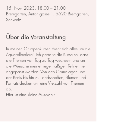
15. Nov. 2023, 18:00 – 21:00
Bremgarten, Antonigasse 1, 5620 Bremgarten,
Schweiz
Über die Veranstaltung
In meinen Gruppenkursen dreht sich alles um die
Aquarellmalerei. Ich gestalte die Kurse so, dass
die Themen von Tag zu Tag wechseln und an
die Wünsche meiner regelmäßigen Teilnehmer
angepasst werden. Von den Grundlagen und
der Basis bis hin zu Landschaften, Blumen und
Porträts decken wir eine Vielzahl von Themen
ab.
Hier ist eine kleine Auswahl:
Im Bereich der
Landschaftsmalerei
konzentrieren
wir uns darauf, atemberaubende Landschaften
in Aquarell zu malen. Dabei lege ich großen
Wert auf die Grundlagen der Perspektive,
Farbharmonie und Komposition, um realistische