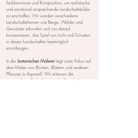
Farbharmonie und Komposition, um realistische 
und emotional ansprechende Landschaftsbilder 
zu erschaffen. Wir werden verschiedene 
Landschaftsthemen wie Berge, Wälder und 
Gewässer erkunden und uns darauf 
konzentrieren, das Spiel von Licht und Schatten 
in diesen Landschaften bestmöglich 
einzufangen.
In der 
botanischen Malerei
 liegt unser Fokus auf 
dem Malen von Blumen, Blättern und anderen 
Pflanzen in Aquarell. Wir erlernen die 
notwendigen Techniken, um die Details der 
Blüten und Blätter so realistisch…
Mehr anzeigen
Diese Veranstaltung teilen