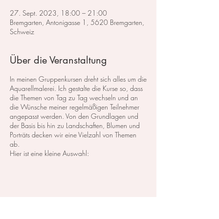
27. Sept. 2023, 18:00 – 21:00
Bremgarten, Antonigasse 1, 5620 Bremgarten,
Schweiz
Über die Veranstaltung
In meinen Gruppenkursen dreht sich alles um die
Aquarellmalerei. Ich gestalte die Kurse so, dass
die Themen von Tag zu Tag wechseln und an
die Wünsche meiner regelmäßigen Teilnehmer
angepasst werden. Von den Grundlagen und
der Basis bis hin zu Landschaften, Blumen und
Porträts decken wir eine Vielzahl von Themen
ab.
Hier ist eine kleine Auswahl:
Im Bereich der
Landschaftsmalerei
konzentrieren
wir uns darauf, atemberaubende Landschaften
in Aquarell zu malen. Dabei lege ich großen
Wert auf die Grundlagen der Perspektive,
Farbharmonie und Komposition, um realistische