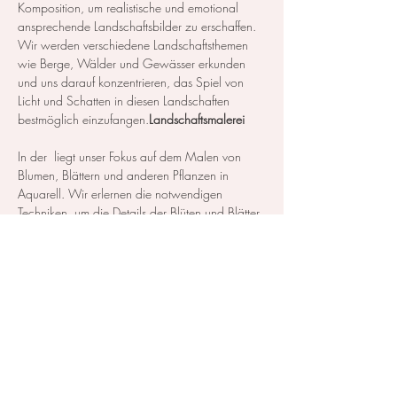
Komposition, um realistische und emotional 
ansprechende Landschaftsbilder zu erschaffen. 
Wir werden verschiedene Landschaftsthemen 
wie Berge, Wälder und Gewässer erkunden 
und uns darauf konzentrieren, das Spiel von 
Licht und Schatten in diesen Landschaften 
bestmöglich einzufangen.
Landschaftsmalerei
In der 
 liegt unser Fokus auf dem Malen von 
Blumen, Blättern und anderen Pflanzen in 
Aquarell. Wir erlernen die notwendigen 
Techniken, um die Details der Blüten und Blätter 
so realistisch wie möglich darzustellen…
Mehr anzeigen
Diese Veranstaltung teilen