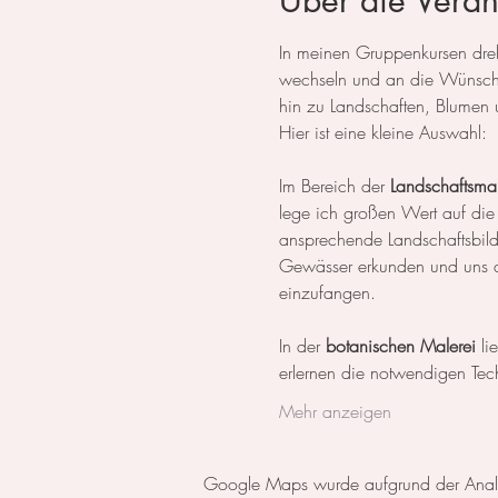
Über die Veran
In meinen Gruppenkursen dreht
wechseln und an die Wünsche
hin zu Landschaften, Blumen 
Hier ist eine kleine Auswahl:
Im Bereich der 
Landschaftsmal
lege ich großen Wert auf die
ansprechende Landschaftsbil
Gewässer erkunden und uns da
einzufangen.
In der 
botanischen Malerei
 li
erlernen die notwendigen Tech
Mehr anzeigen
Google Maps wurde aufgrund der Analyti