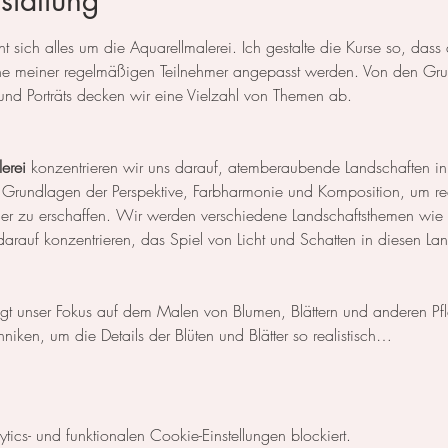
staltung
 sich alles um die Aquarellmalerei. Ich gestalte die Kurse so, das
 meiner regelmäßigen Teilnehmer angepasst werden. Von den Grun
und Porträts decken wir eine Vielzahl von Themen ab.
erei
 konzentrieren wir uns darauf, atemberaubende Landschaften in
 Grundlagen der Perspektive, Farbharmonie und Komposition, um rea
der zu erschaffen. Wir werden verschiedene Landschaftsthemen wie
rauf konzentrieren, das Spiel von Licht und Schatten in diesen La
egt unser Fokus auf dem Malen von Blumen, Blättern und anderen Pf
niken, um die Details der Blüten und Blätter so realistisch…
cs- und funktionalen Cookie-Einstellungen blockiert.