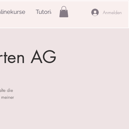
linekurse
Tutorials
Mehr
Anmelden
rten AG
lte die
 meiner