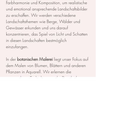
Farbharmonie und Komposition, um realistische 
und emotional ansprechende Landschaftsbilder 
zu erschaffen. Wir werden verschiedene 
Landschaftsthemen wie Berge, Wälder und 
Gewässer erkunden und uns darauf 
konzentrieren, das Spiel von Licht und Schatten 
in diesen Landschaften bestmöglich 
einzufangen.
In der 
botanischen Malerei
 liegt unser Fokus auf 
dem Malen von Blumen, Blättern und anderen 
Pflanzen in Aquarell. Wir erlernen die 
notwendigen Techniken, um die Details der 
Blüten und Blätter so realistisch…
Mehr anzeigen
Diese Veranstaltung teilen