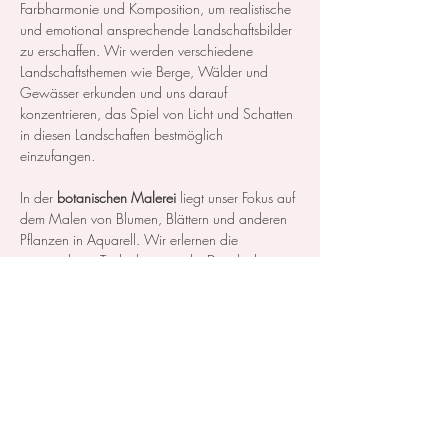
Farbharmonie und Komposition, um realistische 
und emotional ansprechende Landschaftsbilder 
zu erschaffen. Wir werden verschiedene 
Landschaftsthemen wie Berge, Wälder und 
Gewässer erkunden und uns darauf 
konzentrieren, das Spiel von Licht und Schatten 
in diesen Landschaften bestmöglich 
einzufangen.
In der 
botanischen Malerei
 liegt unser Fokus auf 
dem Malen von Blumen, Blättern und anderen 
Pflanzen in Aquarell. Wir erlernen die 
notwendigen Techniken, um die Details der 
Blüten und Blätter so realistisch…
Mehr anzeigen
Diese Veranstaltung teilen