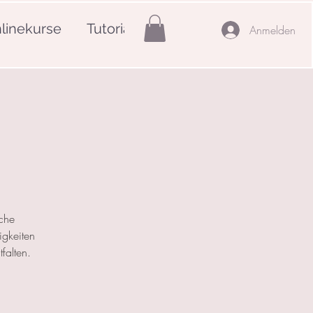
linekurse
Tutorials
Mehr
Anmelden
che
igkeiten
falten.