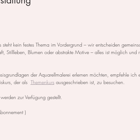
staltung
rs steht kein festes Thema im Vordergrund – wir entscheiden gemein
 Stillleben, Blumen oder abstrakte Motive – alles ist möglich und r
Basisgrundlagen der Aquarellmalerei erlernen möchten, empfehle ich
skurs, der als  
Themenkurs
 ausgeschrieben ist, zu besuchen.
werden zur Verfügung gestellt.
Abonnement )