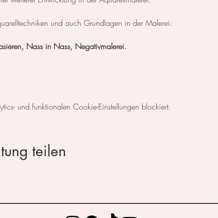
uarelltechniken und auch Grundlagen in der Malerei:
Lasieren, Nass in Nass, Negativmalerei.
cs- und funktionalen Cookie-Einstellungen blockiert.
tung teilen
© 2023 by Elijah Louis. Proudly created with
Wix.com