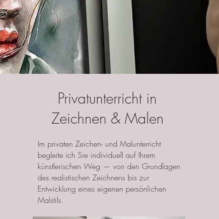
Privatunterricht in
Zeichnen & Malen
Im privaten Zeichen- und Malunterricht
begleite ich Sie individuell auf Ihrem
künstlerischen Weg — von den Grundlagen
des realistischen Zeichnens bis zur
Entwicklung eines eigenen persönlichen
Malstils.