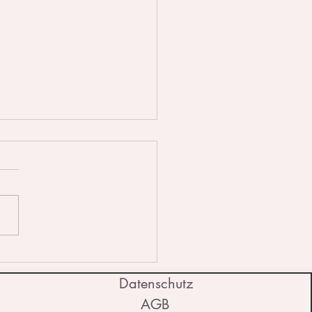
quarellmalerei schwer?
 Einführung für Anfänger
Datenschutz
AGB