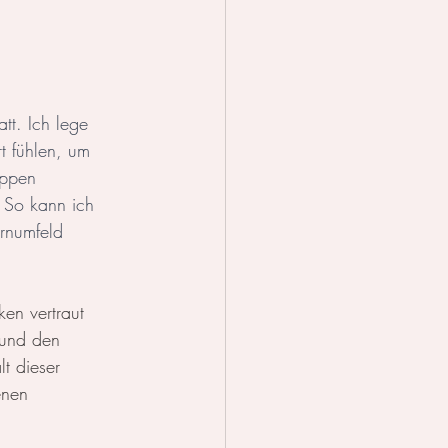
tt. Ich lege 
t fühlen, um 
uppen 
. So kann ich 
ernumfeld 
en vertraut 
 und den 
t dieser 
enen 