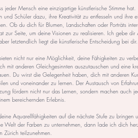
s jeder Mensch eine einzigartige künstlerische Stimme hat.
 und Schüler dazu, ihre Kreativität zu entfesseln und ihre 
n. Ob du dich für Blumen, Landschaften oder Porträts intere
Tat zur Seite, um deine Visionen zu realisieren. Ich gebe dir
ber letztendlich liegt die künstlerische Entscheidung bei dir.
ieten nicht nur eine Möglichkeit, deine Fähigkeiten zu verb
ch mit anderen Gleichgesinnten auszutauschen und eine kre
uen. Du wirst die Gelegenheit haben, dich mit anderen Kur
eilen und voneinander zu lernen. Der Austausch von Erfahr
tzung fördern nicht nur das Lernen, sondern machen auch je
einem bereichernden Erlebnis.
deine Aquarellfähigkeiten auf die nächste Stufe zu bringen 
ie Welt der Farben zu unternehmen, dann lade ich dich herz
n Zürich teilzunehmen.