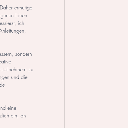
 Daher ermutige 
eigenen Ideen 
ssierst, ich 
 Anleitungen, 
essern, sondern 
ative 
steilnehmern zu 
ungen und die 
de 
und eine 
lich ein, an 