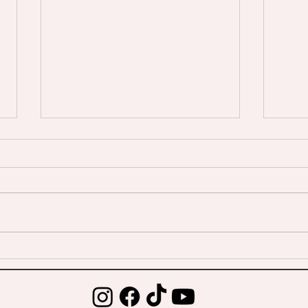
Mein erstes Aquarellbuch –
Ist A
Der Anfang einer Reihe
Eine
© 2023 by Elijah Louis. Proudly created with
Wix.com