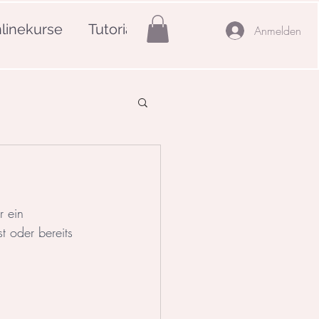
linekurse
Tutorials
Mehr
Anmelden
r ein 
t oder bereits 