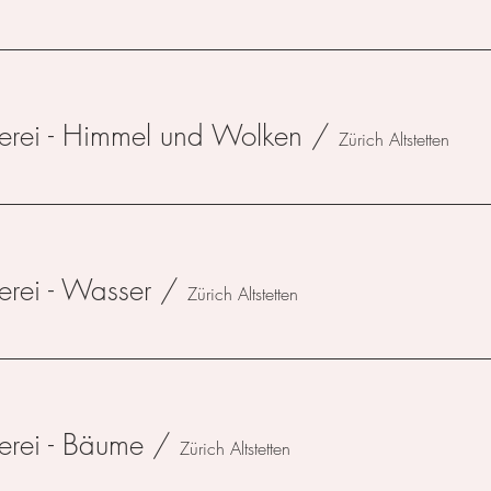
erei - Himmel und Wolken
/
Zürich Altstetten
erei - Wasser
/
Zürich Altstetten
erei - Bäume
/
Zürich Altstetten