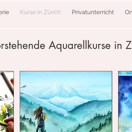
erie
Kurse in Zürich
Privatunterricht
On
rstehende Aquarellkurse in Z