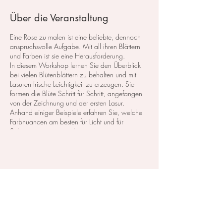
Über die Veranstaltung
Eine Rose zu malen ist eine beliebte, dennoch
anspruchsvolle Aufgabe. Mit all ihren Blättern
und Farben ist sie eine Herausforderung.
In diesem Workshop lernen Sie den Überblick
bei vielen Blütenblättern zu behalten und mit
Lasuren frische Leichtigkeit zu erzeugen. Sie
formen die Blüte Schritt für Schritt, angefangen
von der Zeichnung und der ersten Lasur.
Anhand einiger Beispiele erfahren Sie, welche
Farbnuancen am besten für Licht und für
Schatten geeignet sind.
​inkl. Softgetränke und Snacks.
Kurskosten: 110,- CHF inkl. das Material, zum
Diese Veranstaltung teilen
testen und probieren.
Zahlbar entweder in Bar vor Ort, oder mit
vorheriger Überweisung.
Für die Rechnung brauche ich ihre Adresse und