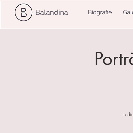
Balandina
Biografie
Gal
Port
In di