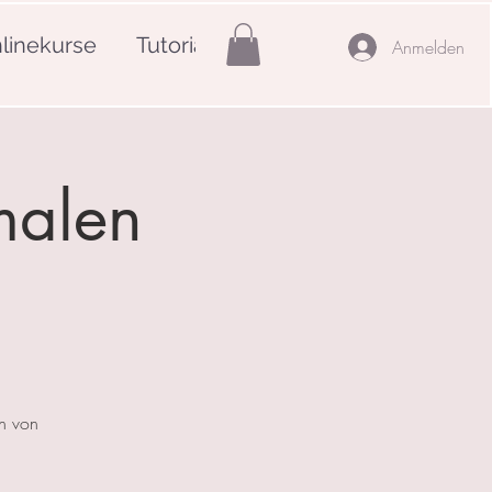
linekurse
Tutorials
Mehr
Anmelden
malen
en von