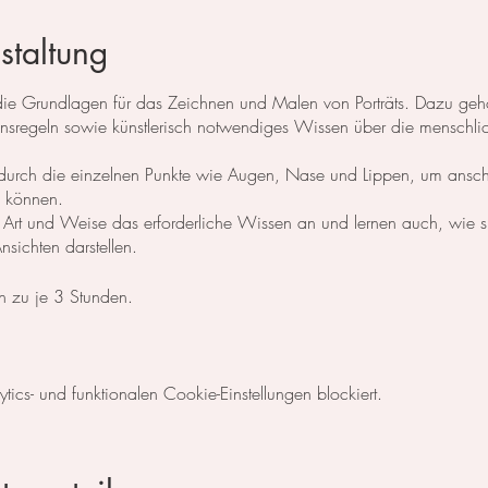
staltung
e die Grundlagen für das Zeichnen und Malen von Porträts. Dazu g
ionsregeln sowie künstlerisch notwendiges Wissen über die menschli
 sie durch die einzelnen Punkte wie Augen, Nase und Lippen, um ansc
zu können.
e Art und Weise das erforderliche Wissen an und lernen auch, wie s
sichten darstellen.
n zu je 3 Stunden.
h.
cs- und funktionalen Cookie-Einstellungen blockiert.
ayPal, Kreditkarte, vorheriger Überweisung oder in Bar vor Ort.
r
)