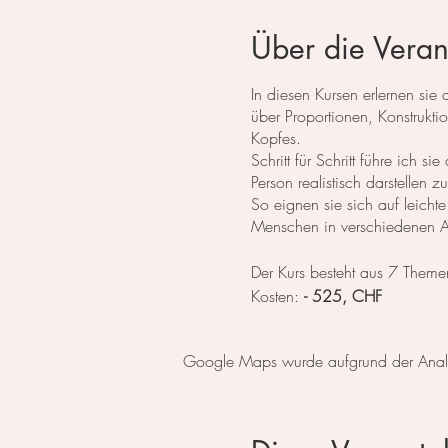
Über die Veran
In diesen Kursen erlernen si
über Proportionen, Konstrukt
Kopfes.
Schritt für Schritt führe ich
Person realistisch darstellen 
So eignen sie sich auf leicht
Menschen in verschiedenen An
Der Kurs besteht aus 7 Theme
Kosten:
- 525, CHF
Ein Eistieg ist jedezeit möglic
Google Maps wurde aufgrund der Analyti
Zahlbar entweder mit Twint, P
Anmeldung über den
Kalende
Telefonisch (079 859 49 33