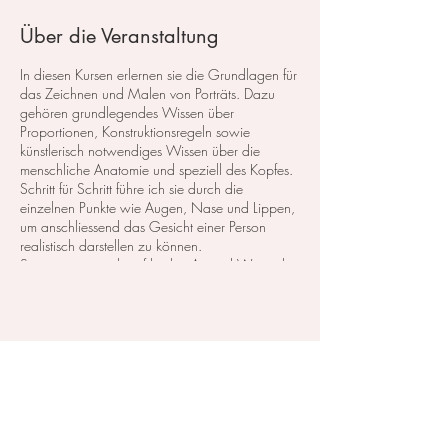
Über die Veranstaltung
In diesen Kursen erlernen sie die Grundlagen für
das Zeichnen und Malen von Porträts. Dazu
gehören grundlegendes Wissen über
Proportionen, Konstruktionsregeln sowie
künstlerisch notwendiges Wissen über die
menschliche Anatomie und speziell des Kopfes.
Schritt für Schritt führe ich sie durch die
einzelnen Punkte wie Augen, Nase und Lippen,
um anschliessend das Gesicht einer Person
realistisch darstellen zu können.
So eignen sie sich auf leichte Art und Weise das
erforderliche Wissen an und lernen auch, wie
sie das Gesicht eines Menschen in
verschiedenen Ansichten darstellen.
Diese Veranstaltung teilen
Der Kurs besteht aus 7 Themen zu je 3
Stunden.
Kosten:
- 525, CHF
Ein Eistieg ist jedezeit möglich.