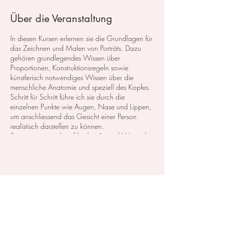
Über die Veranstaltung
In diesen Kursen erlernen sie die Grundlagen für
das Zeichnen und Malen von Porträts. Dazu
gehören grundlegendes Wissen über
Proportionen, Konstruktionsregeln sowie
künstlerisch notwendiges Wissen über die
menschliche Anatomie und speziell des Kopfes.
Schritt für Schritt führe ich sie durch die
einzelnen Punkte wie Augen, Nase und Lippen,
um anschliessend das Gesicht einer Person
realistisch darstellen zu können.
So eignen sie sich auf leichte Art und Weise das
erforderliche Wissen an und lernen auch, wie
sie das Gesicht eines Menschen in
verschiedenen Ansichten darstellen.
Diese Veranstaltung teilen
Der Kurs besteht aus 7 Themen zu je 3
Stunden.
Kosten:
- 525, CHF
Ein Eistieg ist jedezeit möglich.