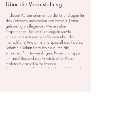
Über die Veranstaltung
In diesen Kursen erlernen sie die Grundlagen für
das Zeichnen und Malen von Porträts. Dazu
gehören grundlegendes Wissen über
Proportionen, Konstruktionsregeln sowie
künstlerisch notwendiges Wissen über die
menschliche Anatomie und speziell des Kopfes.
Schritt für Schritt führe ich sie durch die
einzelnen Punkte wie Augen, Nase und Lippen,
um anschliessend das Gesicht einer Person
realistisch darstellen zu können.
So eignen sie sich auf leichte Art und Weise das
erforderliche Wissen an und lernen auch, wie
sie das Gesicht eines Menschen in
verschiedenen Ansichten darstellen.
Diese Veranstaltung teilen
Teil 7: Porträt in Farbe
Anmeldung ist über das Formular, Telefonisch
(079 859 49 33) oder per eMail
(
kontakt@irina-balandina.com
)