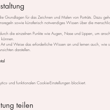
staltung
e die Grundlagen für das Zeichnen und Malen von Porträts. Dazu g
ionsregeln sowie künstlerisch notwendiges Wissen über die menschli
 sie durch die einzelnen Punkte wie Augen, Nase und Lippen, um ansc
zu können.
e Art und Weise das erforderliche Wissen an und lernen auch, wie s
sichten darstellen.
ntal
s 7 Themen. ​
cs- und funktionalen Cookie-Einstellungen blockiert.
ntal
tung teilen