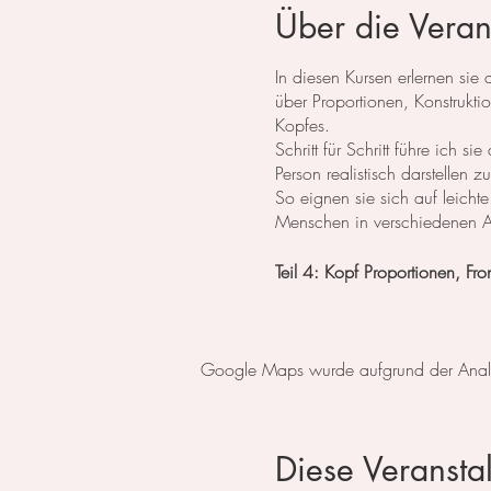
Über die Veran
In diesen Kursen erlernen si
über Proportionen, Konstrukt
Kopfes.
Schritt für Schritt führe ich
Person realistisch darstellen 
So eignen sie sich auf leicht
Menschen in verschiedenen An
Teil 4: Kopf Proportionen, Fro
Der komplette Kurs besteht au
Tag 1: Augen ​
Google Maps wurde aufgrund der Analyti
Tag 2: Nase
Tag 3: Lippen ​
Tag 4: Kopf Proportionen, Fro
Tag 5: Kopf im Profil
Diese Veranstal
Tag 6: Kopf geneigt