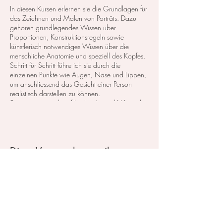
In diesen Kursen erlernen sie die Grundlagen für
das Zeichnen und Malen von Porträts. Dazu
gehören grundlegendes Wissen über
Proportionen, Konstruktionsregeln sowie
künstlerisch notwendiges Wissen über die
menschliche Anatomie und speziell des Kopfes.
Schritt für Schritt führe ich sie durch die
einzelnen Punkte wie Augen, Nase und Lippen,
um anschliessend das Gesicht einer Person
realistisch darstellen zu können.
So eignen sie sich auf leichte Art und Weise das
erforderliche Wissen an und lernen auch, wie
sie das Gesicht eines Menschen in
verschiedenen Ansichten darstellen.
Diese Veranstaltung teilen
Teil 2: Nase
Der komplette Kurs besteht aus 7 Themen. ​
Tag 1: Augen ​
Tag 2: Nase
Tag 3: Lippen ​
Tag 4: Kopf Proportionen, Frontal