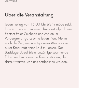
Schweiz
Über die Veranstaltung
Jeden Freitag von 15:00 Uhr bis ihr müde seid,
lade ich herzlich zu einem Künstlertreffpunkt ein.
Es steht freies Zeichnen und Malen im
Vordergrund, ganz ohne festen Plan. Nehmt
euch die Zeit, um in entspannter Atmosphäre
eurer Kreativität freien Lauf zu lassen. Das
Basislager Areal bietet unzählige spannende
Ecken und künstlerische Kompositionen, die
darauf warten, von uns entdeckt zu werden.
Mein Ziel ist es, eine lebendige
Künstlercommunity zu schaffen, in der
inspirierender Austausch und Gespräche
stattfinden.
Bitte bringt eure eigenen Materialien mit, die
Diese Veranstaltung teilen
zum Zeichnen und Malen im Freien passen. Ich
persönlich werde mit meinem Aquarellkasten
und Sketchbook unterwegs sein. Jeder kann
seine eigene Technik verwenden und beliebige