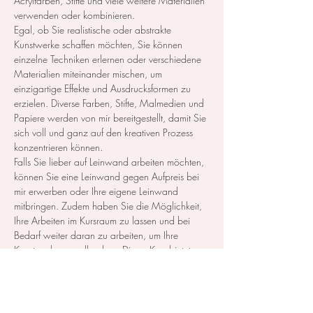
Acrylfarben, Stifte und viele weitere Materialien 
verwenden oder kombinieren.  
Egal, ob Sie realistische oder abstrakte 
Kunstwerke schaffen möchten, Sie können 
einzelne Techniken erlernen oder verschiedene 
Materialien miteinander mischen, um 
einzigartige Effekte und Ausdrucksformen zu 
erzielen. Diverse Farben, Stifte, Malmedien und 
Papiere werden von mir bereitgestellt, damit Sie 
sich voll und ganz auf den kreativen Prozess 
konzentrieren können.  
Falls Sie lieber auf Leinwand arbeiten möchten, 
können Sie eine Leinwand gegen Aufpreis bei 
mir erwerben oder Ihre eigene Leinwand 
mitbringen. Zudem haben Sie die Möglichkeit, 
Ihre Arbeiten im Kursraum zu lassen und bei 
Bedarf weiter daran zu arbeiten, um Ihre 
Kunstwerke zu vollenden.  Dieser Kurs bietet 
Ihnen eine hervorragende Gelegenheit, Ihre 
kreativen Grenzen zu erweitern und neue 
Techniken…