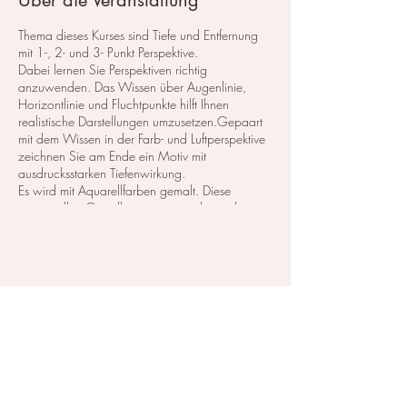
Über die Veranstaltung
Thema dieses Kurses sind Tiefe und Entfernung
mit 1-, 2- und 3- Punkt Perspektive.
Dabei lernen Sie Perspektiven richtig
anzuwenden. Das Wissen über Augenlinie,
Horizontlinie und Fluchtpunkte hilft Ihnen
realistische Darstellungen umzusetzen.Gepaart
mit dem Wissen in der Farb- und Luftperspektive
zeichnen Sie am Ende ein Motiv mit
ausdrucksstarken Tiefenwirkung.
​Es wird mit Aquarellfarben gemalt. Diese
prinzipiellen Grundkenntnisse werden nicht nur
in der Aquarellmalerei verwendet.
Fluchtpunkt Perspektive
Diese Veranstaltung teilen
Kurskosten: 95,- CHF
Oder buchen Sie diesen Kurs mit einem
Preispaket
Im Atelier steht das Material zum testen und
probieren zu Verfügung.