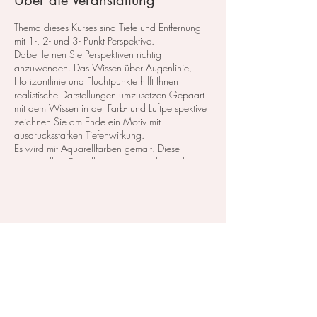
Über die Veranstaltung
Thema dieses Kurses sind Tiefe und Entfernung
mit 1-, 2- und 3- Punkt Perspektive.
Dabei lernen Sie Perspektiven richtig
anzuwenden. Das Wissen über Augenlinie,
Horizontlinie und Fluchtpunkte hilft Ihnen
realistische Darstellungen umzusetzen.Gepaart
mit dem Wissen in der Farb- und Luftperspektive
zeichnen Sie am Ende ein Motiv mit
ausdrucksstarken Tiefenwirkung.
​Es wird mit Aquarellfarben gemalt. Diese
prinzipiellen Grundkenntnisse werden nicht nur
in der Aquarellmalerei verwendet.
Fluchtpunkt Perspektive
Diese Veranstaltung teilen
Anmeldung ist über das Formular, Telefonisch
(079 859 49 33) oder per eMail
(
kontakt@irina-balandina.com
)