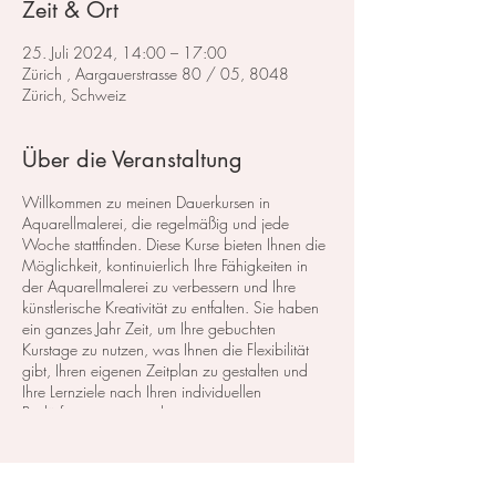
Zeit & Ort
25. Juli 2024, 14:00 – 17:00
Zürich , Aargauerstrasse 80 / 05, 8048
Zürich, Schweiz
Über die Veranstaltung
Willkommen zu meinen Dauerkursen in
Aquarellmalerei, die regelmäßig und jede
Woche stattfinden. Diese Kurse bieten Ihnen die
Möglichkeit, kontinuierlich Ihre Fähigkeiten in
der Aquarellmalerei zu verbessern und Ihre
künstlerische Kreativität zu entfalten. Sie haben
ein ganzes Jahr Zeit, um Ihre gebuchten
Kurstage zu nutzen, was Ihnen die Flexibilität
gibt, Ihren eigenen Zeitplan zu gestalten und
Ihre Lernziele nach Ihren individuellen
Bedürfnissen zu erreichen.
Für diejenigen, die erst die Basisgrundlagen der
Aquarellmalerei erlernen möchten, empfehle ich